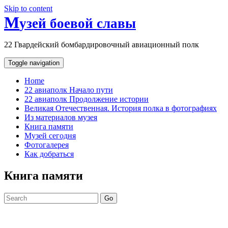
Skip to content
M
узей боевой славы
22 Гвардейский бомбардировочный авиационный полк
Toggle navigation
Home
22 авиаполк Начало пути
22 авиаполк Продолжение истории
Великая Отечественная. История полка в фотографиях
Из материалов музея
Книга памяти
Музей сегодня
Фотогалерея
Как добраться
Книга памяти
Go